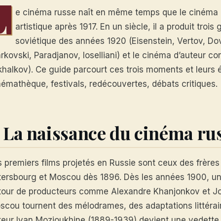
L
e cinéma russe naît en même temps que le cinéma 
artistique après 1917. En un siècle, il a produit troi
soviétique des années 1920 (Eisenstein, Vertov, Do
arkovski, Paradjanov, Ioselliani) et le cinéma d’auteur 
khalkov). Ce guide parcourt ces trois moments et leurs 
némathèque, festivals, redécouvertes, débats critiques.
. La naissance du cinéma rus
s premiers films projetés en Russie sont ceux des frère
tersbourg et Moscou dès 1896. Dès les années 1900, une
tour de producteurs comme Alexandre Khanjonkov et Jo
scou tournent des mélodrames, des adaptations littérair
teur Ivan Mozjoukhine (1889-1939) devient une vedette,