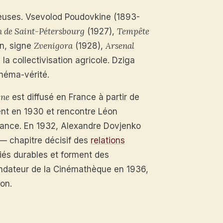
reuses. Vsevolod Poudovkine (1893-
n de Saint-Pétersbourg
Tempête
(1927),
Zvenigora
Arsenal
en, signe
(1928),
a collectivisation agricole. Dziga
néma-vérité.
ine
est diffusé en France à partir de
ent en 1930 et rencontre Léon
Gance. En 1932, Alexandre Dovjenko
— chapitre décisif des
relations
és durables et forment des
fondateur de la Cinémathèque en 1936,
on.