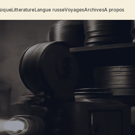
sique
Litterature
Langue russe
Voyages
Archives
A propos