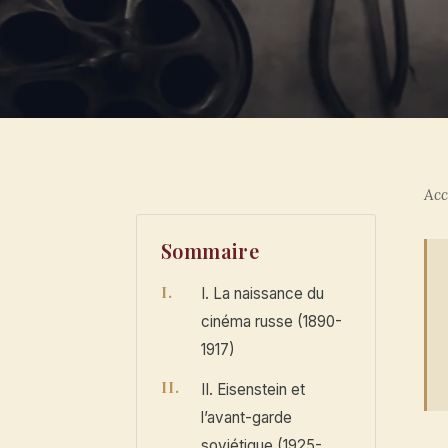
Acc
Sommaire
I. La naissance du
cinéma russe (1890-
1917)
II. Eisenstein et
l’avant-garde
soviétique (1925-