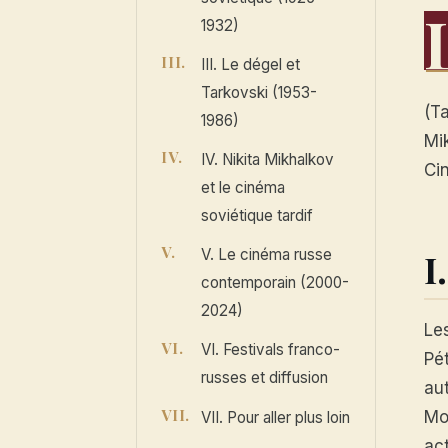
1932)
III. Le dégel et
Tarkovski (1953-
(T
1986)
Mi
IV. Nikita Mikhalkov
Ci
et le cinéma
soviétique tardif
I
V. Le cinéma russe
contemporain (2000-
2024)
Le
VI. Festivals franco-
Pé
russes et diffusion
au
Mo
VII. Pour aller plus loin
ac