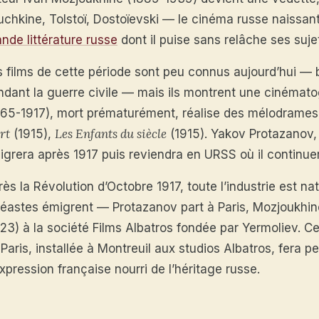
uchkine, Tolstoï, Dostoïevski — le cinéma russe naissant
nde littérature russe
dont il puise sans relâche ses suje
s films de cette période sont peu connus aujourd’hui — 
ndant la guerre civile — mais ils montrent une cinémat
865-1917), mort prématurément, réalise des mélodrames d
rt
Les Enfants du siècle
(1915),
(1915). Yakov Protazanov, 
igrera après 1917 puis reviendra en URSS où il continuer
ès la Révolution d’Octobre 1917, toute l’industrie est n
néastes émigrent — Protazanov part à Paris, Mozjoukhine
23) à la société Films Albatros fondée par Yermoliev. Ce
 Paris, installée à Montreuil aux studios Albatros, fera
xpression française nourri de l’héritage russe.