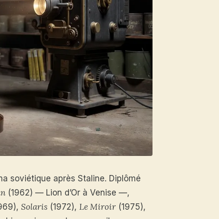
ma soviétique après Staline. Diplômé
an
(1962) — Lion d’Or à Venise —,
Solaris
Le Miroir
1969),
(1972),
(1975),