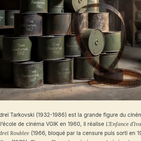
dreï Tarkovski (1932-1986) est la grande figure du ciné
L’Enfance d’Iv
l’école de cinéma VGIK en 1960, il réalise
dreï Roublev
(1966, bloqué par la censure puis sorti en 