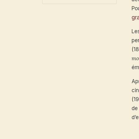
Po
gra
Le
pe
(1
mo
ém
Apr
ci
(19
de
d’e