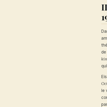
I
1
Da
amb
thé
de
ki
qui
Eis
Oc
le
co
pa