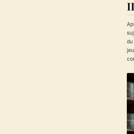
I
Ap
su
du
je
co