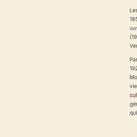
Le
19
sur
(1
Ve
Par
19
Mo
vie
cu
gé
qui