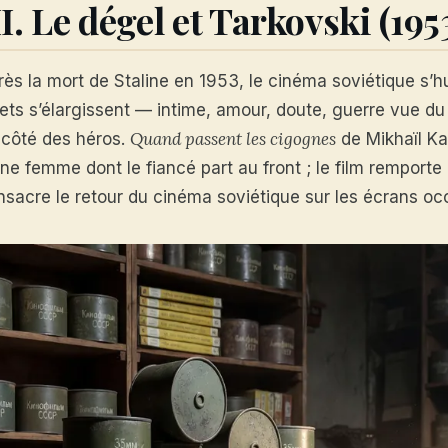
II. Le dégel et Tarkovski (19
rès la mort de Staline en 1953, le cinéma soviétique s’h
jets s’élargissent — intime, amour, doute, guerre vue d
Quand passent les cigognes
 côté des héros.
de Mikhaïl Kal
une femme dont le fiancé part au front ; le film remport
nsacre le retour du cinéma soviétique sur les écrans oc