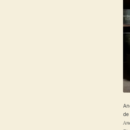
An
de 
An