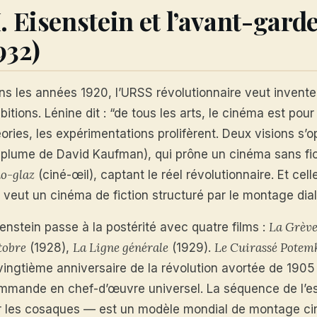
I. Eisenstein et l’avant-gard
932)
ns les années 1920, l’URSS révolutionnaire veut invente
itions. Lénine dit : “de tous les arts, le cinéma est pour
ories, les expérimentations prolifèrent. Deux visions s’
 plume de David Kaufman), qui prône un cinéma sans fic
no-glaz
(ciné-œil), captant le réel révolutionnaire. Et ce
 veut un cinéma de fiction structuré par le montage dial
La Grèv
enstein passe à la postérité avec quatre films :
tobre
La Ligne générale
Le Cuirassé Potem
(1928),
(1929).
 vingtième anniversaire de la révolution avortée de 1905
mmande en chef-d’œuvre universel. La séquence de l’es
r les cosaques — est un modèle mondial de montage c