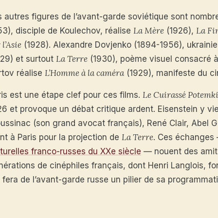
s autres figures de l’avant-garde soviétique sont nomb
La Mère
La Fi
53), disciple de Koulechov, réalise
(1926),
 l’Asie
(1928). Alexandre Dovjenko (1894-1956), ukraini
La Terre
929) et surtout
(1930), poème visuel consacré à l
L’Homme à la caméra
rtov réalise
(1929), manifeste du ci
Le Cuirassé Potemk
is est une étape clef pour ces films.
26 et provoque un débat critique ardent. Eisenstein y vi
ussinac (son grand avocat français), René Clair, Abel 
La Terre
nt à Paris pour la projection de
. Ces échanges 
lturelles franco-russes du XXe siècle
— nouent des amiti
nérations de cinéphiles français, dont Henri Langlois, 
 fera de l’avant-garde russe un pilier de sa programmati