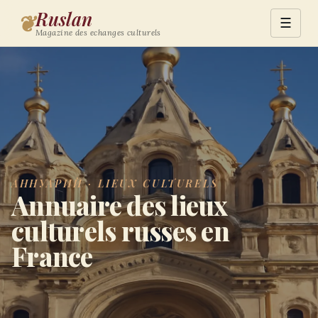
Ruslan
❦
☰
Magazine des echanges culturels
АННУАРИЙ · LIEUX CULTURELS
Annuaire des lieux
culturels russes en
France