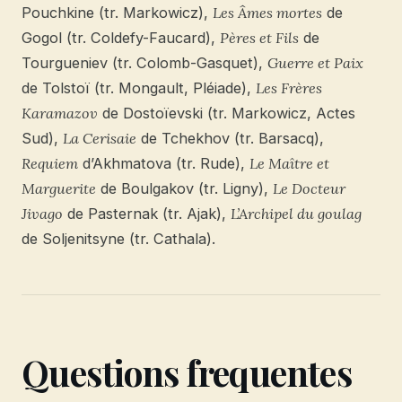
Pouchkine (tr. Markowicz),
Les Âmes mortes
de
Gogol (tr. Coldefy-Faucard),
Pères et Fils
de
Tourgueniev (tr. Colomb-Gasquet),
Guerre et Paix
de Tolstoï (tr. Mongault, Pléiade),
Les Frères
Karamazov
de Dostoïevski (tr. Markowicz, Actes
Sud),
La Cerisaie
de Tchekhov (tr. Barsacq),
Requiem
d’Akhmatova (tr. Rude),
Le Maître et
Marguerite
de Boulgakov (tr. Ligny),
Le Docteur
Jivago
de Pasternak (tr. Ajak),
L’Archipel du goulag
de Soljenitsyne (tr. Cathala).
Questions frequentes