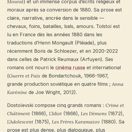
Mourat
) et un immense corpus d’écrits religieux et
moraux après sa conversion de 1880. Sa prose est
claire, narrative, ancrée dans le sensible —
chevaux, foins, batailles, bals, amours. Tolstoï est
lu en France dès les années 1880 dans les
traductions d’Henri Mongault (Pléiade), plus
récemment Boris de Schloezer, et en 2020-2022
dans celles de Patrick Reumaux (Arfuyen). Ses
romans ont nourri le
cinéma russe
et international
(
Guerre et Paix
de Bondartchouk, 1966-1967,
grande production soviétique en quatre films ;
Anna
Karénine
de Joe Wright, 2012).
Dostoïevski compose cinq grands romans :
Crime et
Châtiment
(1866),
L’Idiot
(1868),
Les Démons
(1872),
L’Adolescent
(1875),
Les Frères Karamazov
(1880). Sa
prose est plus dense, plus dialoguique, plus