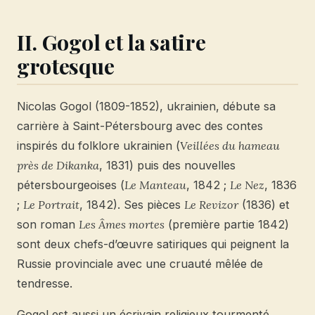
II. Gogol et la satire
grotesque
Nicolas Gogol (1809-1852), ukrainien, débute sa
carrière à Saint-Pétersbourg avec des contes
inspirés du folklore ukrainien (
Veillées du hameau
près de Dikanka
, 1831) puis des nouvelles
pétersbourgeoises (
Le Manteau
, 1842 ;
Le Nez
, 1836
;
Le Portrait
, 1842). Ses pièces
Le Revizor
(1836) et
son roman
Les Âmes mortes
(première partie 1842)
sont deux chefs-d’œuvre satiriques qui peignent la
Russie provinciale avec une cruauté mêlée de
tendresse.
Gogol est aussi un écrivain religieux tourmenté.