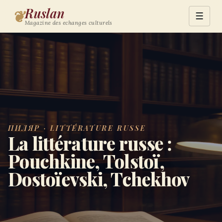
Ruslan
❦
☰
Magazine des echanges culturels
ПИЛЯР · LITTÉRATURE RUSSE
La littérature russe :
Pouchkine, Tolstoï,
Dostoïevski, Tchekhov