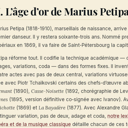
I. L’âge d’or de Marius Petip
rius Petipa (1818-1910), marseillais de naissance, arri
emier danseur. Il y restera soixante-trois ans. Nommé pr
ériaux en 1869, il va faire de Saint-Pétersbourg la capi
tipa réforme tout. Il codifie la technique académique — 
ges, variations, coda — dans des formes fixes. Il invent
tre actes avec pas de deux central, variations virtuoses
ée avec Piotr Tchaïkovski certains des chefs-d’œuvre ab
rmant
Casse-Noisette
(1890),
(1892, chorégraphie de Lev
gnes
(1895, version définitive co-signée avec Ivanov). A
ichotte
La Bayadère
(1869) et
(1877). Avec Alexandre G
stinguer variation, pas de deux, adage et coda,
notre lex
péra et de la musique classique
détaille chacun de ces 