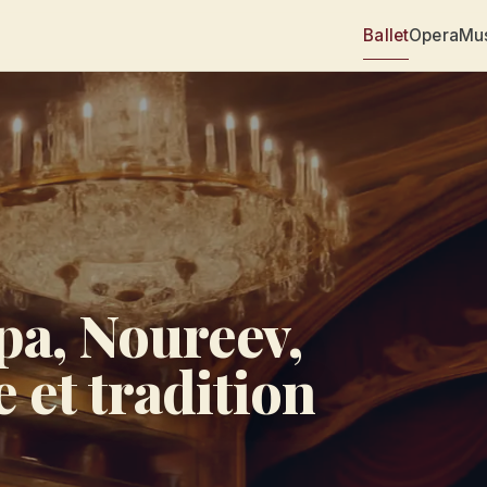
Ballet
Opera
Mu
ipa, Noureev,
 et tradition