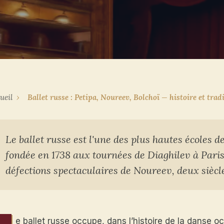
ueil
›
Ballet russe : Petipa, Noureev, Bolchoï — histoire et trad
Le ballet russe est l'une des plus hautes écoles d
fondée en 1738 aux tournées de Diaghilev à Paris
défections spectaculaires de Noureev, deux siècl
e ballet russe occupe, dans l’histoire de la danse o