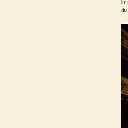
im
du