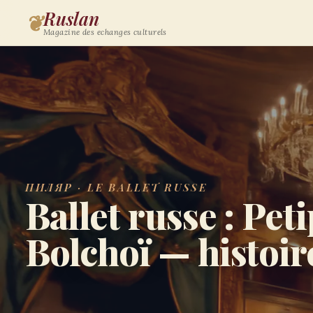
Ruslan
❦
Magazine des echanges culturels
ПИЛЯР · LE BALLET RUSSE
Ballet russe : Pet
Bolchoï — histoire