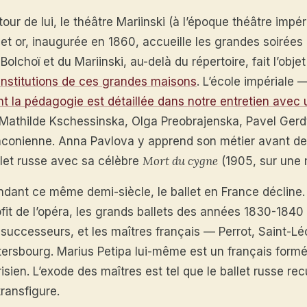
our de lui, le théâtre Mariinski (à l’époque théâtre impér
 et or, inaugurée en 1860, accueille les grandes soirées i
Bolchoï et du Mariinski, au-delà du répertoire, fait l’obje
 institutions de ces grandes maisons
. L’école impériale —
nt la pédagogie est détaillée dans notre entretien avec 
Mathilde Kschessinska, Olga Preobrajenska, Pavel Gerdt,
aconienne. Anna Pavlova y apprend son métier avant de
Mort du cygne
llet russe avec sa célèbre
(1905, sur une 
ndant ce même demi-siècle, le ballet en France décline. 
fit de l’opéra, les grands ballets des années 1830-1840 
successeurs, et les maîtres français — Perrot, Saint-Léo
tersbourg. Marius Petipa lui-même est un français formé 
isien. L’exode des maîtres est tel que le ballet russe recu
transfigure.