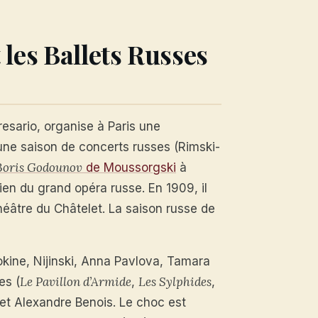
t les Ballets Russes
resario, organise à Paris une
e une saison de concerts russes (Rimski-
Boris Godounov
de Moussorgski
à
en du grand opéra russe. En 1909, il
 théâtre du Châtelet. La saison russe de
kine, Nijinski, Anna Pavlova, Tamara
Le Pavillon d’Armide
Les Sylphides
es (
,
,
et Alexandre Benois. Le choc est