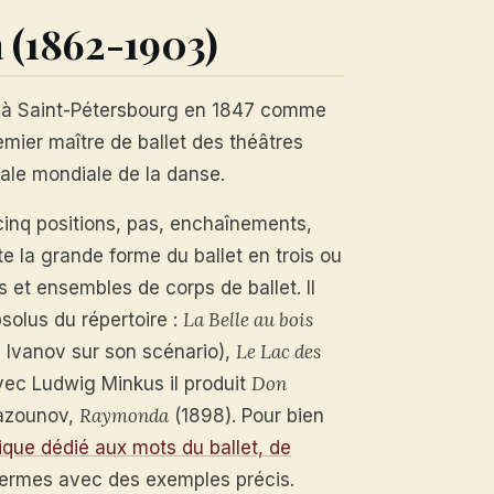
a (1862-1903)
ve à Saint-Pétersbourg en 1847 comme
emier maître de ballet des théâtres
tale mondiale de la danse.
cinq positions, pas, enchaînements,
e la grande forme du ballet en trois ou
 et ensembles de corps de ballet. Il
La Belle au bois
solus du répertoire :
Le Lac des
 Ivanov sur son scénario),
Don
vec Ludwig Minkus il produit
Raymonda
lazounov,
(1898). Pour bien
ique dédié aux mots du ballet, de
termes avec des exemples précis.