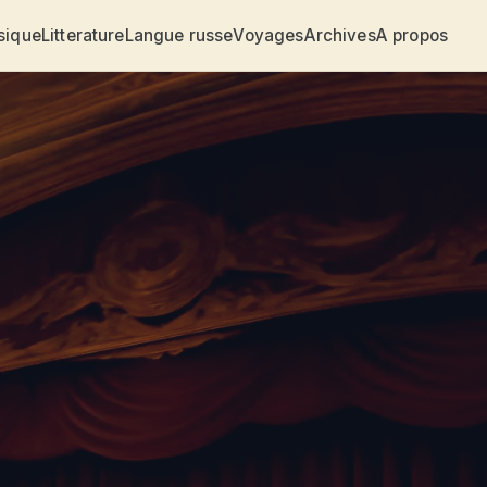
sique
Litterature
Langue russe
Voyages
Archives
A propos