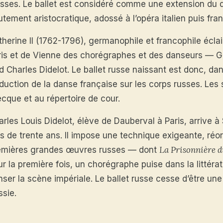
asses. Le ballet est considéré comme une extension du 
tement aristocratique, adossé à l’opéra italien puis fra
herine II (1762-1796), germanophile et francophile éclairé
ris et de Vienne des chorégraphes et des danseurs — Gas
rd Charles Didelot. Le ballet russe naissant est donc, d
aduction de la danse française sur les corps russes. Les
ecque et au répertoire de cour.
rles Louis Didelot, élève de Dauberval à Paris, arrive à
s de trente ans. Il impose une technique exigeante, réor
La Prisonnière 
emières grandes œuvres russes — dont
ur la première fois, un chorégraphe puise dans la littér
ser la scène impériale. Le ballet russe cesse d’être une
ssie.