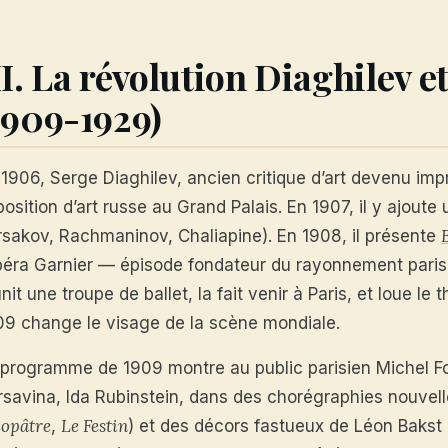
II. La révolution Diaghilev e
1909-1929)
 1906, Serge Diaghilev, ancien critique d’art devenu imp
osition d’art russe au Grand Palais. En 1907, il y ajout
rsakov, Rachmaninov, Chaliapine). En 1908, il présente
opéra Garnier — épisode fondateur du rayonnement parisi
nit une troupe de ballet, la fait venir à Paris, et loue le
09 change le visage de la scène mondiale.
 programme de 1909 montre au public parisien Michel Fo
rsavina, Ida Rubinstein, dans des chorégraphies nouvell
éopâtre
Le Festin
,
) et des décors fastueux de Léon Bakst 