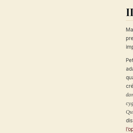
I
Ma
pr
imp
Pe
ada
qua
cr
do
cy
Qu
di
l’o