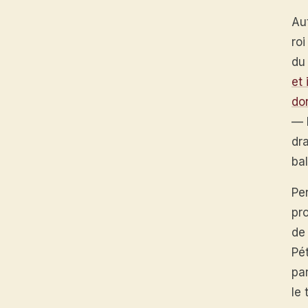
Aut
roi
du 
et
do
— 
dr
ba
Pe
pro
de 
Pé
par
le 