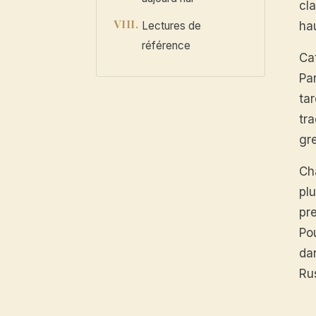
cl
Lectures de
hau
référence
Cat
Pa
ta
tr
gr
Cha
plu
pr
Po
dan
Ru