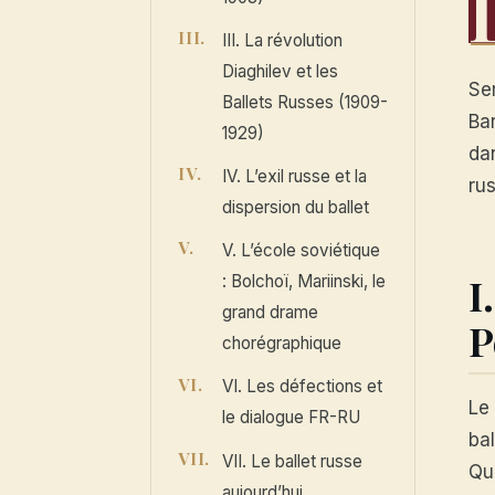
III. La révolution
Diaghilev et les
Se
Ballets Russes (1909-
Bar
1929)
da
IV. L’exil russe et la
rus
dispersion du ballet
V. L’école soviétique
I
: Bolchoï, Mariinski, le
grand drame
P
chorégraphique
VI. Les défections et
Le 
le dialogue FR-RU
bal
VII. Le ballet russe
Qu
aujourd’hui