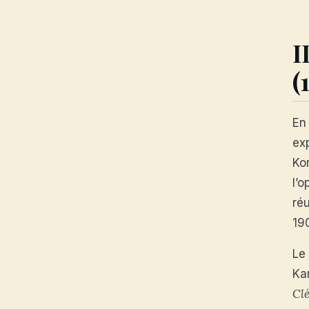
I
(
En
exp
Ko
l’
réu
19
Le
Ka
Cl