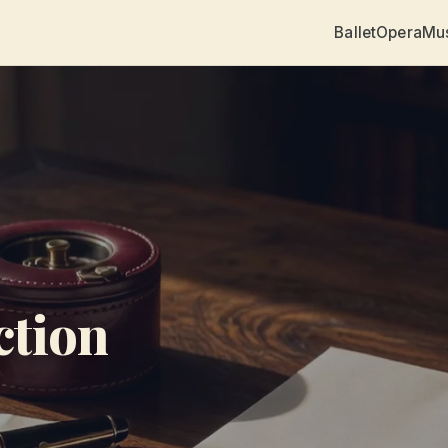
Ballet
Opera
Mu
ction