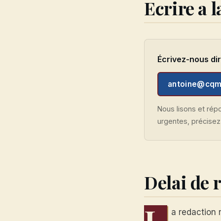
Ecrire a 
Écrivez-nous dir
antoine@cqm
Nous lisons et ré
urgentes, précisez
Delai de 
L
a redaction 