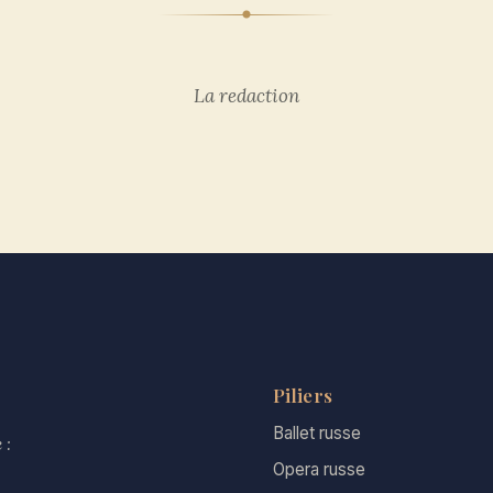
La redaction
Piliers
Ballet russe
 :
Opera russe