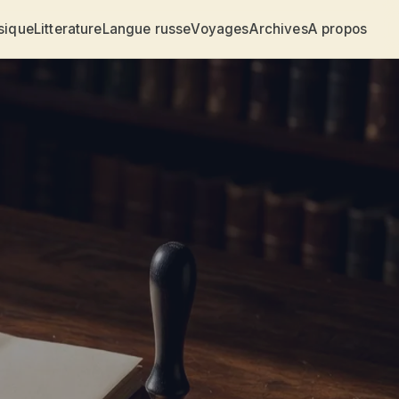
sique
Litterature
Langue russe
Voyages
Archives
A propos