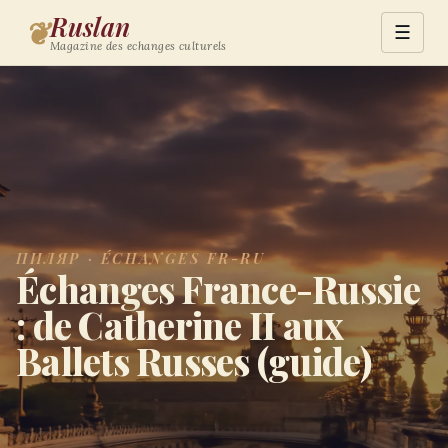
Ruslan
❦
☰
Magazine des echanges culturels
ПИЛЯР · ÉCHANGES FR-RU
Échanges France-Russie
: de Catherine II aux
Ballets Russes (guide)