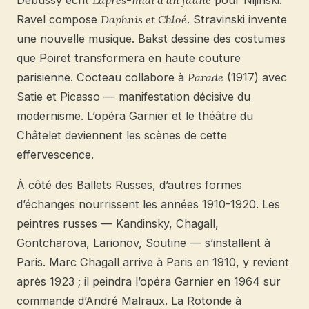
Debussy écrit
L’après-midi d’un faune
pour Nijinski.
Ravel compose
Daphnis et Chloé
. Stravinski invente
une nouvelle musique. Bakst dessine des costumes
que Poiret transformera en haute couture
parisienne. Cocteau collabore à
Parade
(1917) avec
Satie et Picasso — manifestation décisive du
modernisme. L’opéra Garnier et le théâtre du
Châtelet deviennent les scènes de cette
effervescence.
À côté des Ballets Russes, d’autres formes
d’échanges nourrissent les années 1910-1920. Les
peintres russes — Kandinsky, Chagall,
Gontcharova, Larionov, Soutine — s’installent à
Paris. Marc Chagall arrive à Paris en 1910, y revient
après 1923 ; il peindra l’opéra Garnier en 1964 sur
commande d’André Malraux. La Rotonde à