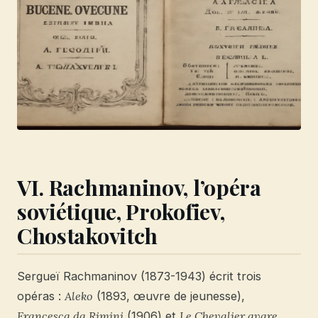
VI. Rachmaninov, l’opéra
soviétique, Prokofiev,
Chostakovitch
Sergueï Rachmaninov (1873-1943) écrit trois
opéras :
Aleko
(1893, œuvre de jeunesse),
Francesca da Rimini
(1906) et
Le Chevalier avare