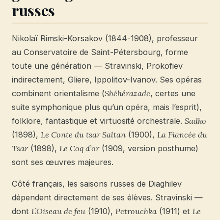
russes
Nikolaï Rimski-Korsakov (1844-1908), professeur
au Conservatoire de Saint-Pétersbourg, forme
toute une génération — Stravinski, Prokofiev
indirectement, Gliere, Ippolitov-Ivanov. Ses opéras
combinent orientalisme (
Shéhérazade
, certes une
suite symphonique plus qu’un opéra, mais l’esprit),
folklore, fantastique et virtuosité orchestrale.
Sadko
(1898),
Le Conte du tsar Saltan
(1900),
La Fiancée du
Tsar
(1898),
Le Coq d’or
(1909, version posthume)
sont ses œuvres majeures.
Côté français, les saisons russes de Diaghilev
dépendent directement de ses élèves. Stravinski —
dont
L’Oiseau de feu
(1910),
Petrouchka
(1911) et
Le