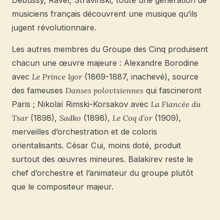
Debussy, Ravel, Stravinski, toute une génération de
musiciens français découvrent une musique qu’ils
jugent révolutionnaire.
Les autres membres du Groupe des Cinq produisent
chacun une œuvre majeure : Alexandre Borodine
avec
Le Prince Igor
(1869-1887, inachevé), source
des fameuses
Danses polovtsiennes
qui fascineront
Paris ; Nikolaï Rimski-Korsakov avec
La Fiancée du
Tsar
(1898),
Sadko
(1898),
Le Coq d’or
(1909),
merveilles d’orchestration et de coloris
orientalisants. César Cui, moins doté, produit
surtout des œuvres mineures. Balakirev reste le
chef d’orchestre et l’animateur du groupe plutôt
que le compositeur majeur.