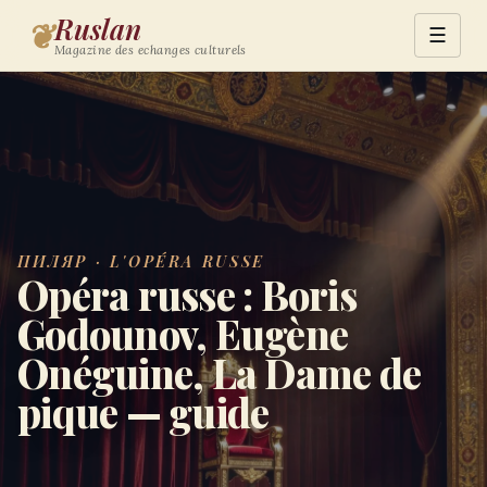
Ruslan
❦
☰
Magazine des echanges culturels
ПИЛЯР · L'OPÉRA RUSSE
Opéra russe : Boris
Godounov, Eugène
Onéguine, La Dame de
pique — guide