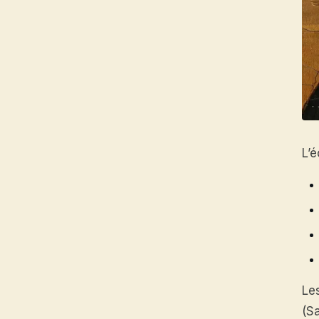
L’
Le
(S