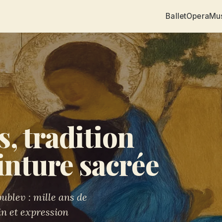
Ballet
Opera
Mu
s, tradition
inture sacrée
ublev : mille ans de
in et expression