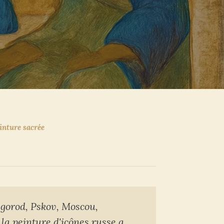
einture sacrée
vgorod, Pskov, Moscou,
 la peinture d'icônes russe a