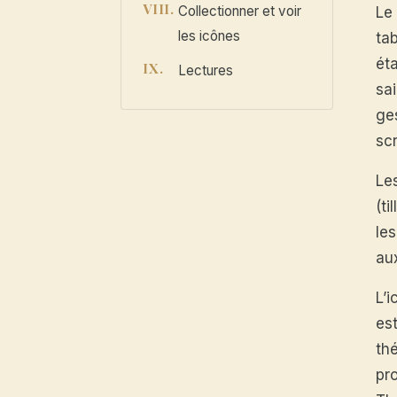
Collectionner et voir
Le
les icônes
tab
éta
Lectures
sa
ges
sc
Le
(ti
le
au
L’
es
th
pr