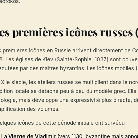
eotokos.
es premières icônes russes (
s premières icônes en Russie arrivent directement de C
8. Les églises de Kiev (Sainte-Sophie, 1037) sont couv
écutées par des maîtres byzantins. Les icônes mobiles (
XIIe siècle, les ateliers russes se multiplient dans le n
dition locale se détache peu à peu du modèle grec. Elle 
éologie, mais développe une expressivité plus directe, d
mplification des volumes.
lques icônes de cette période initiale ont survécu :
La Vierge de Vladimir
(vers 1130, byzantine mais appor