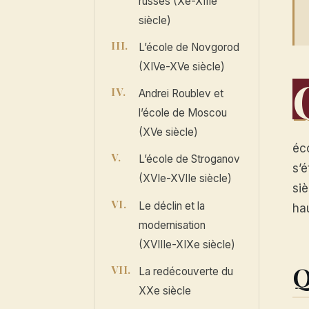
russes (Xe-XIIIe
siècle)
L’école de Novgorod
(XIVe-XVe siècle)
Andrei Roublev et
l’école de Moscou
(XVe siècle)
éc
L’école de Stroganov
s’é
(XVIe-XVIIe siècle)
siè
Le déclin et la
hau
modernisation
(XVIIIe-XIXe siècle)
Q
La redécouverte du
XXe siècle