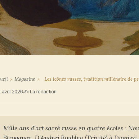
ueil
›
Magazine
›
Les icônes russes, tradition millénaire de p
 avril 2026
✍ La redaction
Mille ans d'art sacré russe en quatre écoles : No
Stroganov. D'Andrei Roublev (Trinité) à Dionissi,