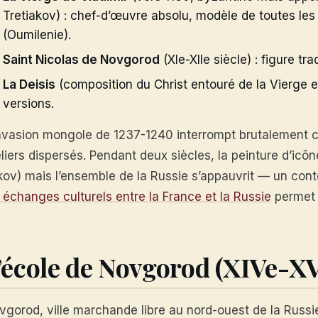
Tretiakov) : chef-d’œuvre absolu, modèle de toutes le
(Oumilenie).
Saint Nicolas de Novgorod
(XIe-XIIe siècle) : figure tra
La Deisis
(composition du Christ entouré de la Vierge e
versions.
invasion mongole de 1237-1240 interrompt brutalement cet
eliers dispersés. Pendant deux siècles, la peinture d’ic
kov) mais l’ensemble de la Russie s’appauvrit — un cont
 échanges culturels entre la France et la Russie
permet 
’école de Novgorod (XIVe-XV
vgorod, ville marchande libre au nord-ouest de la Russi