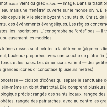
icône
eikon
 mot
vient du grec
— image. Dans la tradition
leau mais une “fenêtre” ouverte sur le monde divin. Elle
blis depuis le VIIe siècle byzantin : sujets du Christ, d
ints, des événements évangéliques. Les règles concernen
tes, les inscriptions. L’iconographe ne “crée” pas — il 
rupuleusement les modèles.
s icônes russes sont peintes à la détrempe (pigments lié
lleul, bouleau) préparées avec une couche de plâtre fin (
s fonds et les halos. Les dimensions varient — des petit
x grandes icônes d’iconostase (plusieurs mètres).
iconostase — cloison d’icônes qui sépare le sanctuaire d
t elle-même un objet d’art total. Elle comprend plusieur
éologique précis : rangée des saints locaux, rangée des 
ophètes, rangée des patriarches, avec au centre les gra