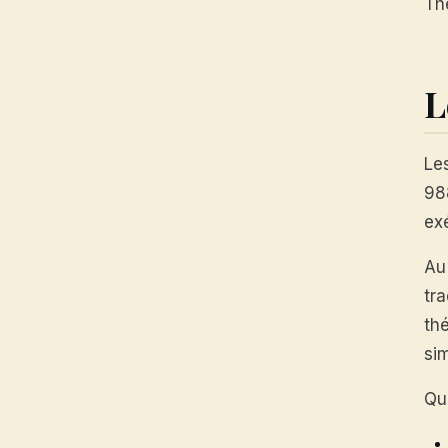
Th
L
Le
98
ex
Au 
tra
th
si
Que