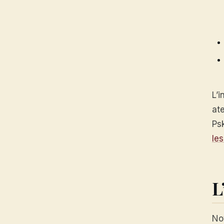
L’
at
Ps
les
L
No