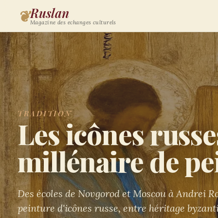
Ruslan
❦
Magazine des echanges culturels
TRADITION
Les icônes russe
millénaire de pe
Des écoles de Novgorod et Moscou à Andrei Ro
peinture d'icônes russe, entre héritage byzant