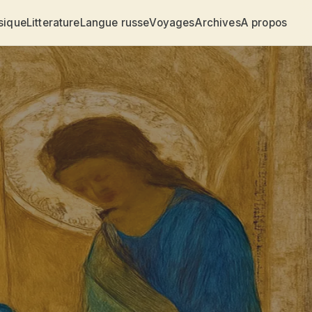
sique
Litterature
Langue russe
Voyages
Archives
A propos