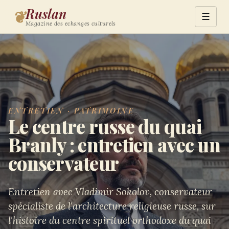
Ruslan
❦
☰
Magazine des echanges culturels
ENTRETIEN · PATRIMOINE
Le centre russe du quai
Branly : entretien avec un
conservateur
Entretien avec Vladimir Sokolov, conservateur
spécialiste de l'architecture religieuse russe, sur
l'histoire du centre spirituel orthodoxe du quai