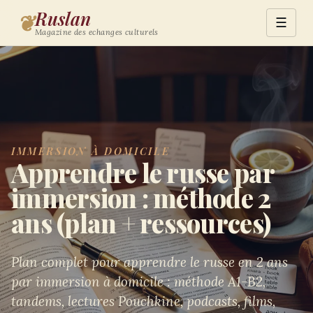
Ruslan
❦
☰
Magazine des echanges culturels
IMMERSION À DOMICILE
Apprendre le russe par
immersion : méthode 2
ans (plan + ressources)
Plan complet pour apprendre le russe en 2 ans
par immersion à domicile : méthode A1-B2,
tandems, lectures Pouchkine, podcasts, films,