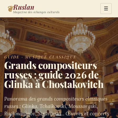
Ruslan
❦
☰
Magazine des echanges culturels
GUIDE · MUSIQUE CLASSIQUE
Grands compositeurs
russes : guide 2026 de
Glinka à Chostakovitch
Panorama des grands compositeurs classiques
russes : Glinka, Tchaïkovski, Moussorgski,
Rachmaninov, Stravinski... Œuvres et concerts