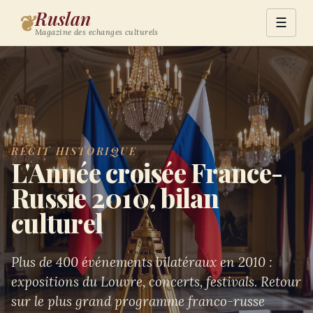
Ruslan
❦
☰
Magazine des echanges culturels
RÉCIT HISTORIQUE
L'Année croisée France-
Russie 2010, bilan
culturel
Plus de 400 événements bilatéraux en 2010 :
expositions du Louvre, concerts, festivals. Retour
sur le plus grand programme franco-russe